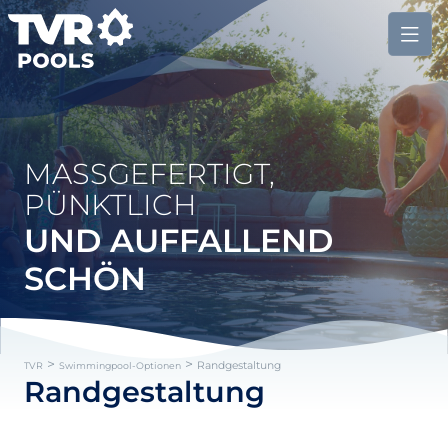
MASSGEFERTIGT, P
ÜNKTLICH
UND AUFFALLEND
SCHÖN
>
>
Randgestaltung
TVR
Swimmingpool-Optionen
Randgestaltung