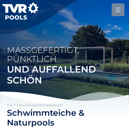
MASSGEFERTIGT, P
ÜNKTLICH
UND AUFFALLEND
SCHÖN
>
Schwimmteiche & Naturpools
TVR
Schwimmteiche &
Naturpools