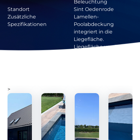
Beleuchtung
Standort
Sint Oedenrode
Zusätzliche
Lamellen-
Spezifikationen
Poolabdeckung
integriert in die
Liegefläche.
Liegefläche von 70
Zentimetern Breite
über die gesamte
Breite des Pools.
>