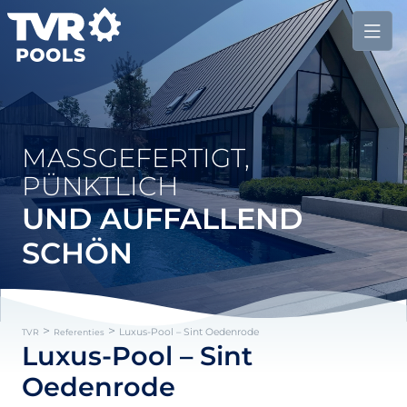
MASSGEFERTIGT, P
ÜNKTLICH
UND AUFFALLEND
SCHÖN
>
>
Luxus-Pool – Sint Oedenrode
TVR
Referenties
Luxus-Pool – Sint
Oedenrode