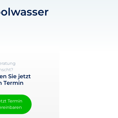
olwasser
eratung
scht?
en Sie jetzt
n Termin
etzt Termin
ereinbaren