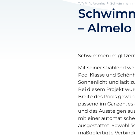
>
>
Schwimmen im 
TVR
Referenties
Schwimme
– Almelo
Schwimmen im glitzer
Mit seiner strahlend w
Pool Klasse und Schönhe
Sonnenlicht und lädt 
Bei diesem Projekt wu
Breite des Pools gewählt
passend im Ganzen, es e
und das Aussteigen au
mit einer automatisc
ausgestattet. Sowohl äs
maßgefertigte Verbin