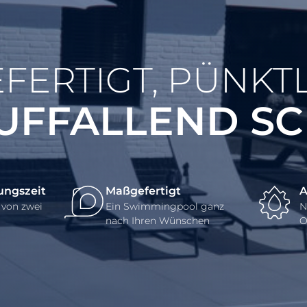
FERTIGT, PÜNKT
UFFALLEND S
ungszeit
Maßgefertigt
A
 von zwei
Ein Swimmingpool ganz
N
nach Ihren Wünschen
O