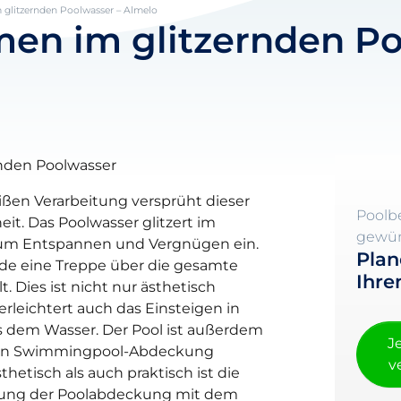
glitzernden Poolwasser – Almelo
n im glitzernden Po
nden Poolwasser
eißen Verarbeitung versprüht dieser
Poolb
it. Das Poolwasser glitzert im
gewün
zum Entspannen und Vergnügen ein.
Plan
rde eine Treppe über die gesamte
Ihre
. Dies ist nicht nur ästhetisch
rleichtert auch das Einsteigen in
s dem Wasser. Der Pool ist außerdem
J
hen Swimmingpool-Abdeckung
v
thetisch als auch praktisch ist die
dung der Poolabdeckung mit dem