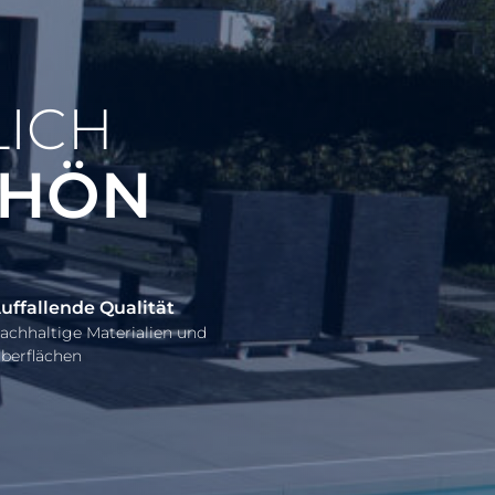
LICH
CHÖN
uffallende Qualität
achhaltige Materialien und
berflächen