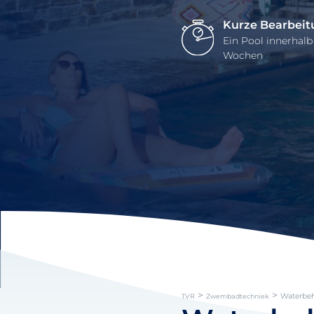
Kurze Bearbeit
Ein Pool innerhalb
Wochen
>
>
Waterbe
TVR
Zwembadtechniek