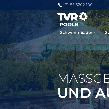
+31 85 6202 100
Schwimmbäder
S
MASSGE
UND A