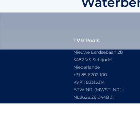
Waterbe
TVR Pools
Nieuwe Eerdsebaan 28
5482 VS Schijndel
Niederlände
+31 85 6202 100
KVK :
83315314
BTW NR. (MWST.-NR.) :
NL8628.26.044B01
© 2024 TVR Pools, All rights r