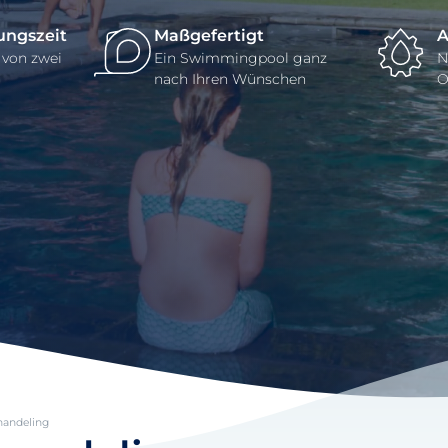
ungszeit
Maßgefertigt
A
 von zwei
Ein Swimmingpool ganz
N
nach Ihren Wünschen
O
handeling