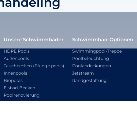
handeling
Unsere Schwimmbäder
Schwimmbad-Optionen
HDPE Pools
Swimmingpool-Treppe
Außenpools
Poolbeleuchtung
Tauchbecken (Plunge pools)
Poolabdeckungen
Innenpools
Jetstream
Biopools
Randgestaltung
Eisbad-Becken
Poolrenovierung
eserved.