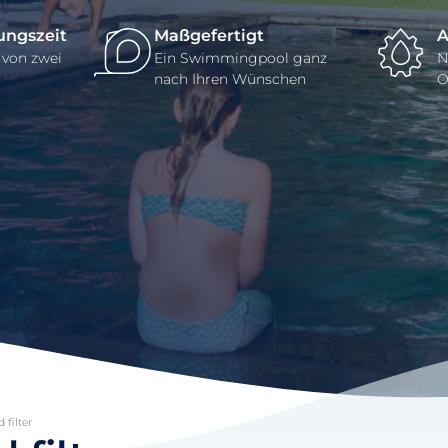
ungszeit
Maßgefertigt
A
 von zwei
Ein Swimmingpool ganz
N
nach Ihren Wünschen
O
filter