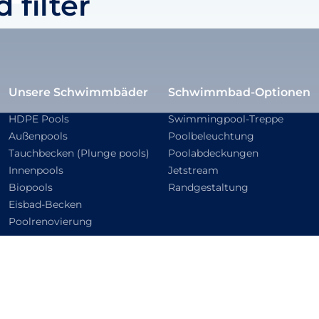
filter
Unsere Schwimmbäder
Schwimmbad-Optionen
HDPE Pools
Swimmingpool-Treppe
Außenpools
Poolbeleuchtung
Tauchbecken (Plunge pools)
Poolabdeckungen
Innenpools
Jetstream
Biopools
Randgestaltung
Eisbad-Becken
Poolrenovierung
eserved.