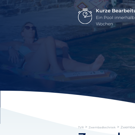
Kurze Bearbeit
Ein Pool innerhalb
Wochen
>
>
Zwembad 
TVR
Zwembadtechniek