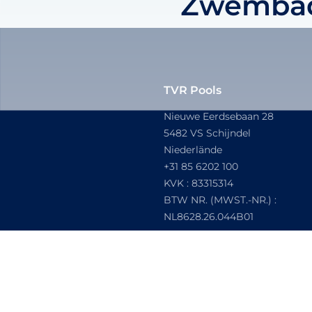
Zwembad 
TVR Pools
Nieuwe Eerdsebaan 28
5482 VS Schijndel
Niederlände
+31 85 6202 100
KVK :
83315314
BTW NR. (MWST.-NR.) :
NL8628.26.044B01
© 2024 TVR Pools, All rights r