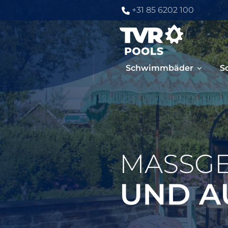
+31 85 6202 100
Schwimmbäder
S
MASSGE
UND A