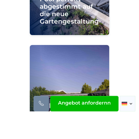
abgestimmt auf
die neue
Gartengestaltung
Angebot anfordernn
Hellgrauer
Swimmingpool
als strahlendes
Herzstück in
einem