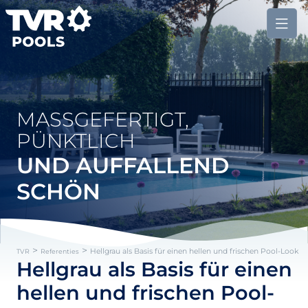
MASSGEFERTIGT, P
ÜNKTLICH
UND AUFFALLEND
SCHÖN
>
>
Hellgrau als Basis für einen hellen und frischen Pool-Look
TVR
Referenties
Hellgrau als Basis für einen
hellen und frischen Pool-