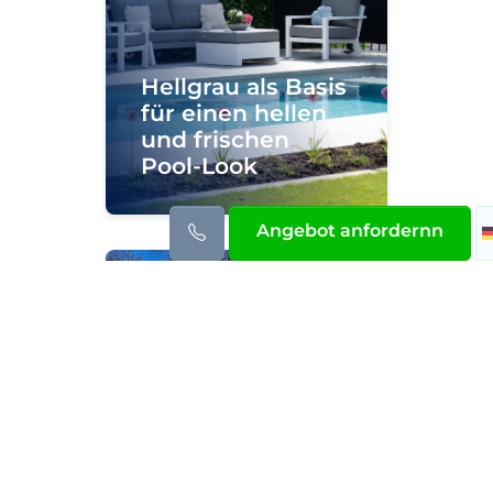
Hellgrau als Basis
für einen hellen
und frischen
Pool-Look
Angebot anfordernn