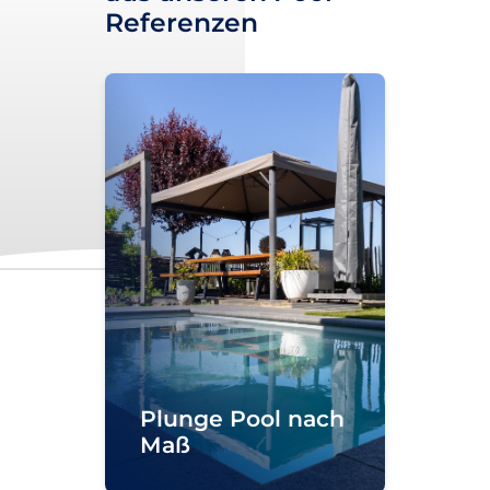
kann. Die Vorteile des
Referenzen
Anbringens einer
Solarabdeckung an
einem Swimmingpool
sind unter anderem: -
Das Wasser wird durch
das Sonnenlicht
erwärmt, das von der
Sonnenabdeckung
absorbiert und auf das
Wasser übertragen
wird; - Die
Wasserverdunstung
wird reduziert, so dass
Sie weniger Wasser
und
Plunge Pool nach
Wasserbehandlungsmitte
Maß
nachfüllen müssen; -
Bietet eine sichere