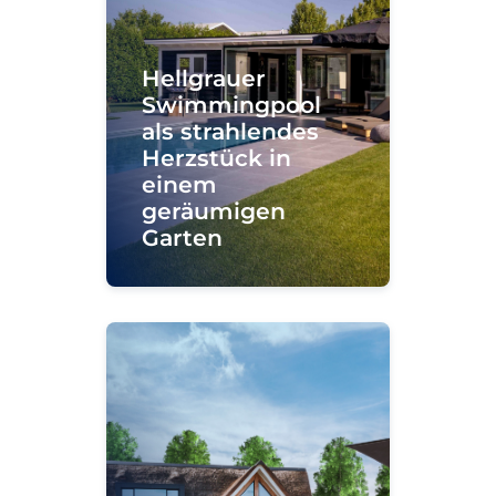
Hellgrauer
Swimmingpool
als strahlendes
Herzstück in
einem
geräumigen
Garten