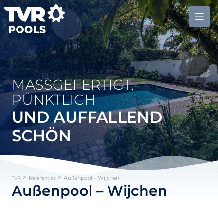
MASSGEFERTIGT, P
ÜNKTLICH
UND AUFFALLEND
SCHÖN
>
>
Außenpool – Wijchen
TVR
Referenties
Außenpool – Wijchen